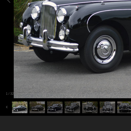
1
/
32