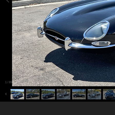
1
/
85