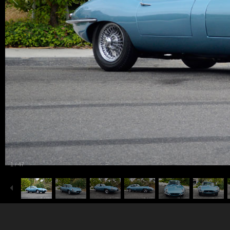
1
/
47